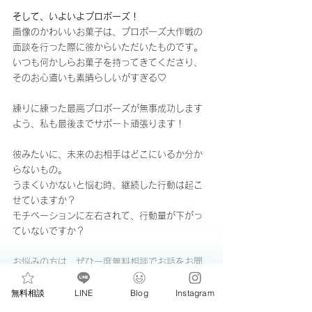
そして、いよいよプロポーズ！
画像のかわいいお菓子は、プロポーズ大作戦の
面談を行った際に彼からいただいたものです。
いつも何かしらお菓子を持ってきてくださり、
そのお心遣いも素晴らしいがすぎる♡
練りに練った最高プロポーズが無事成功します
よう、私も最後までサポート頑張ります！
彼みたいに、未来のお相手はどこにいるか分か
らないもの。
うまくいかないと悩む時、継続した行動は起こ
せていますか？
モチベーションに左右されて、行動量が下がっ
ていないですか？
お悩みの方は、ぜひ一度無料相談でお話をお聞
かせくださいね。
無料相談
LINE
Blog
Instagram
今年こそ！独身列車から、結婚行きの婚活列車
に乗り換えましょう。