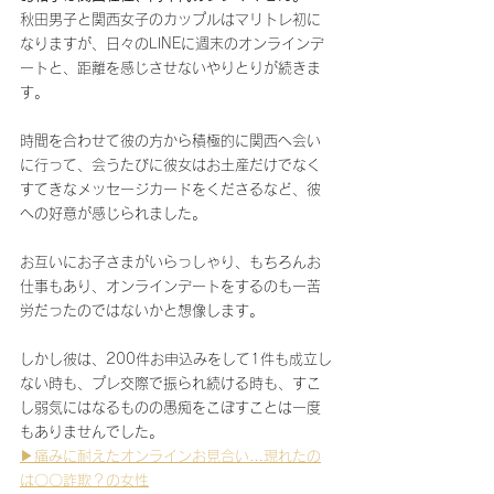
秋田男子と関西女子のカップルはマリトレ初に
なりますが、日々のLINEに週末のオンラインデ
ートと、距離を感じさせないやりとりが続きま
す。
時間を合わせて彼の方から積極的に関西へ会い
に行って、会うたびに彼女はお土産だけでなく
すてきなメッセージカードをくださるなど、彼
への好意が感じられました。
お互いにお子さまがいらっしゃり、もちろんお
仕事もあり、オンラインデートをするのも一苦
労だったのではないかと想像します。
しかし彼は、200件お申込みをして1件も成立し
ない時も、プレ交際で振られ続ける時も、すこ
し弱気にはなるものの愚痴をこぼすことは一度
もありませんでした。
▶痛みに耐えたオンラインお見合い…現れたの
は〇〇詐欺？の女性