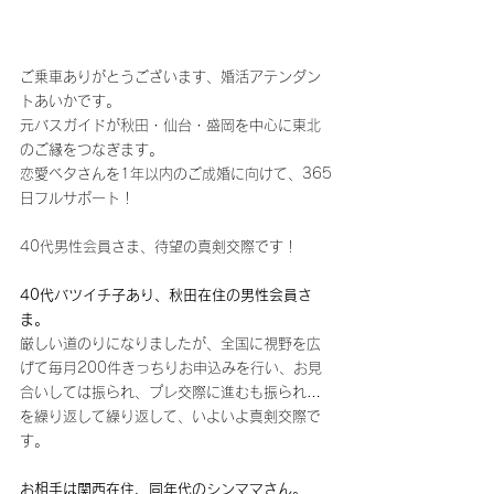
ご乗車ありがとうございます、婚活アテンダン
トあいかです。
元バスガイドが秋田・仙台・盛岡を中心に東北
のご縁をつなぎます。
恋愛ベタさんを1年以内のご成婚に向けて、365
日フルサポート！
40代男性会員さま、待望の真剣交際です！
40代バツイチ子あり、秋田在住の男性会員さ
ま。
厳しい道のりになりましたが、全国に視野を広
げて毎月200件きっちりお申込みを行い、お見
合いしては振られ、プレ交際に進むも振られ…
を繰り返して繰り返して、いよいよ真剣交際で
す。
お相手は関西在住、同年代のシンママさん。