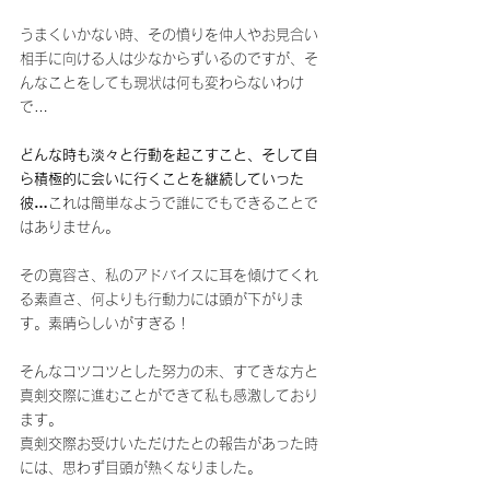
うまくいかない時、その憤りを仲人やお見合い
相手に向ける人は少なからずいるのですが、そ
んなことをしても現状は何も変わらないわけ
で…
どんな時も淡々と行動を起こすこと、そして自
ら積極的に会いに行くことを継続していった
彼…
これは簡単なようで誰にでもできることで
はありません。
その寛容さ、私のアドバイスに耳を傾けてくれ
る素直さ、何よりも行動力には頭が下がりま
す。素晴らしいがすぎる！
そんなコツコツとした努力の末、すてきな方と
真剣交際に進むことができて私も感激しており
ます。
真剣交際お受けいただけたとの報告があった時
には、思わず目頭が熱くなりました。