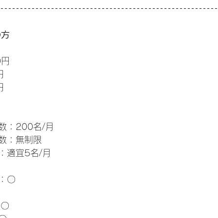
の方
0円
円
円
：200名/月
数：無制限
：適宜5名/月
：〇
：〇