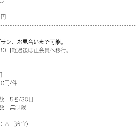
〇
0円
プラン、お見合いまで可能。
30日経過後は正会員へ移行。
円
0円/件
：5名/30日
数：無制限
：△（適宜）