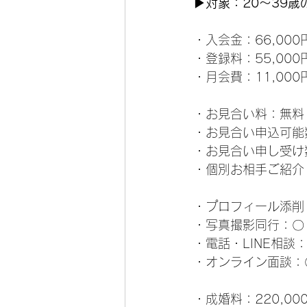
▶対象：20～39歳
・入会金：66,000
・登録料：55,000
・月会費：11,000
・お見合い料：無料
・お見合い申込可能数
・お見合い申し受け
・個別お相手ご紹介
・プロフィール添削
・写真撮影同行：〇
・電話・LINE相談
・オンライン面談：
・成婚料：220,00