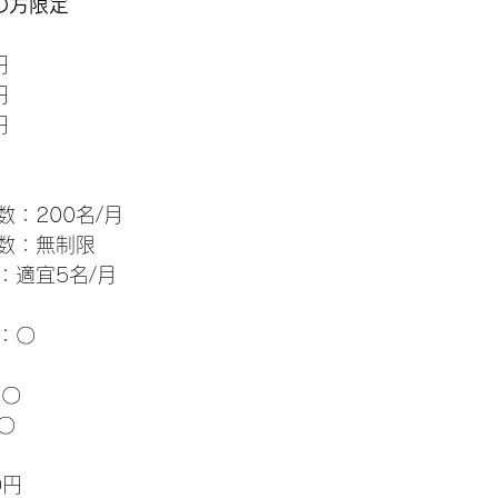
の方限定
円
円
円
：200名/月
数：無制限
：適宜5名/月
：〇
：〇
〇
0円