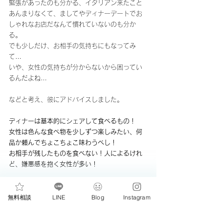
緊張があったのも分かる、イタリアン来たこと
あんまりなくて、ましてやディナーデートでお
しゃれなお店だなんて慣れていないのも分か
る。
でも少しだけ、お相手の気持ちにもなってみ
て…
いや、女性の気持ちが分からないから困ってい
るんだよね…
などと考え、彼にアドバイスしました。
ディナーは基本的にシェアして食べるもの！
女性は色んな食べ物を少しずつ楽しみたい、何
品か頼んでちょこちょこ味わうべし！
お相手が残したものを食べない！人によるけれ
ど、嫌悪感を抱く女性が多い！
彼は、そんなこと全く考えもしなかったです…
自分の何気ない言動が、お相手を不快にさせて
無料相談
LINE
Blog
Instagram
いたのだと気付きました。と、素直に聞き入れ
てくれたので一安心。