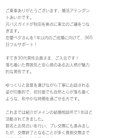
ご乗車ありがとうございます、婚活アテンダン
トあいかです。
元バスガイドが秋田を拠点に東北のご縁をつな
ぎます。
恋愛ベタさんを1年以内のご成婚に向けて、365
日フルサポート！
すてき30代男性会員さま、ご入会です！
落ち着いた雰囲気と安心感のあるお人柄が魅力
的な男性です。
ゆっくりと言葉を選びながら丁寧にお話される
姿が印象的で、初対面でも自然と心が落ち着く
ような、和やかな時間を過ごせる方です。
これまでは紹介がメインの結婚相談所で1年ほど
活動されてきました。
数名とお見合いを行い、プレ交際にも進みまし
たが、交際終了となることが多く真剣交際まで