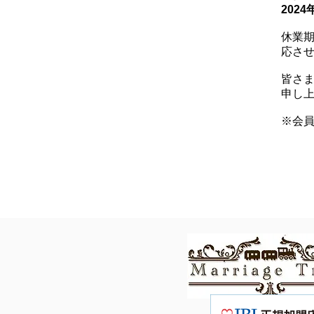
2024
休業期
応さ
皆さ
申し
※会員