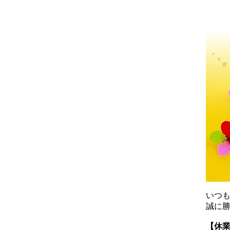
いつ
誠に
【休