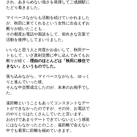
され、あきらめない強さを発揮してご成婚駅に
たどり着きました。
マイペースながらも活動を続けていかれました
が、秋田に来てくれるという女性に出会えずお
断りが続いたことも…
その都度お電話や面談をして、前向きな言葉で
活動を後押ししてまいりました。
いいなと思う人と何度かお会いして、秋田デー
トもして、いざ真剣交際に申し込んでみてもお
断りが続く…
理由のほとんどは「秋田に移住で
きない」というものでした。
落ち込みながら、マイペースながらも、ゆっく
りと進んでいった彼。
そんな中交際成立したのが、未来のお相手でし
た。
遠距離ということもあってコンスタントなデー
トができなかったのですが、その分、お電話で
のやりとりはたくさんしていたと言います。
おかげであまりデートできていないという感覚
にはならなかったとのこと、遠距離で会えない
中でも着実に距離を縮めていきます。