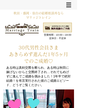
秋田・盛岡・仙台の結婚相談所なら
マリッジトレイン
営業時間：10:00～19:00​
定休日：不定休
30代男性会員さま
あきらめず進んだ1年5ヶ月
でのご成婚♡
ある時は真剣交際を断られ、ある時は秋田に
嫁げないからと交際終了され…それでもめげ
ずに進んでご成婚を掴みました！1年半で絶対
結婚！を有言実行された彼のご成婚エピソー
ド、どうぞご覧ください。