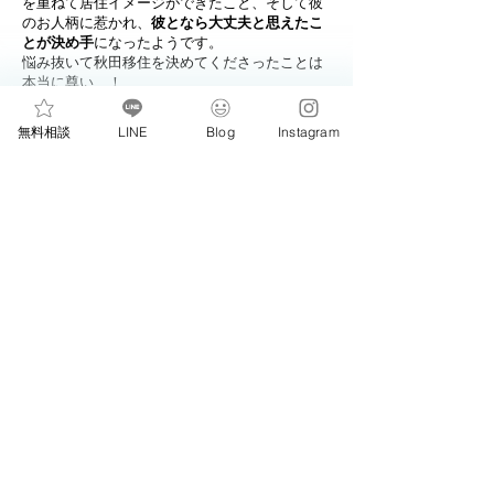
を重ねて居住イメージができたこと、そして彼
のお人柄に惹かれ、
彼となら大丈夫と思えたこ
とが決め手
になったようです。
悩み抜いて秋田移住を決めてくださったことは
本当に尊い…！
期限となる6ヶ月目は慌ただしく過ぎていきまし
無料相談
LINE
Blog
Instagram
たが、プロポーズ計画はとてもロマンティック
なもの♡
​おしゃれフレンチでサプライズプレートと、バ
ラの花が輝くプロポーズBOXで箱パカ。
無事にプロポーズは大成功！
その後は親御さまご挨拶に伺い、交際期間6ヶ月
での成婚退会。
すぐに入籍も済ませ、目標としていた1年半での
ご成婚を滑り込みセーフで達成されたのでした
♡​