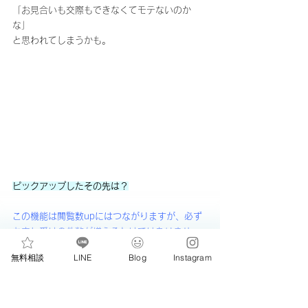
「お見合いも交際もできなくてモテないのか
な」
と思われてしまうかも。
ピックアップしたその先は？
この機能は閲覧数upにはつながりますが、必ず
お申し受けの件数が増えるわけではありませ
ん。
無料相談
LINE
Blog
Instagram
特に男性の場合、閲覧数は増えたけれど思うよ
うにお申し受けが増えなかった…ということ
も。