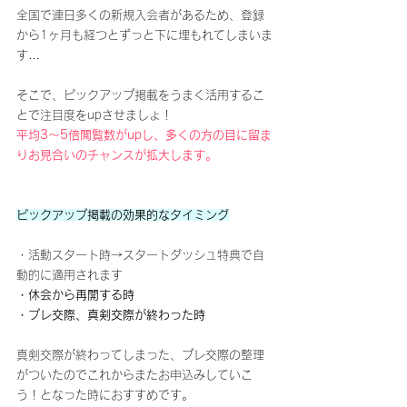
全国で連日多くの新規入会者があるため、登録
から1ヶ月も経つとずっと下に埋もれてしまいま
す…
そこで、ピックアップ掲載をうまく活用するこ
とで注目度をupさせましょ！
平均3～5倍閲覧数がupし、多くの方の目に留ま
りお見合いのチャンスが拡大します。
ピックアップ掲載の効果的なタイミング
・活動スタート時→スタートダッシュ特典で自
動的に適用されます
・休会から再開する時
・プレ交際、真剣交際が終わった時
真剣交際が終わってしまった、プレ交際の整理
がついたのでこれからまたお申込みしていこ
う！となった時におすすめです。