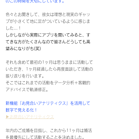
のこの時間を大切にしています。
色々とお聞きして、彼女は理想と現実のギャッ
プが小さくて地に足がついているように感じま
した…！
しかしながら実際にアプリを開いてみると、す
てきな方がたくさんなので皆さんどうしても高
望みになりがち(笑)
それも含めて最初の1ヶ月は思うままに活動して
いただき、1ヶ月経過したら再度面談して活動の
振り返りを行います。
そこではこれまでの活動をデータ分析＋客観的
アドバイスで軌道修正。
新機能「お見合いアナリティクス」を活用して
数字で見える化！
▶お見合いアナリティクス
年内のご成婚を目指し、これから11ヶ月は婚活
を最優先にして活動することを決めました。