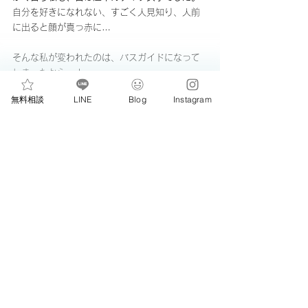
自分を好きになれない、すごく人見知り、人前
に出ると顔が真っ赤に…
そんな私が変われたのは、バスガイドになって
しまったから…！
無料相談
LINE
Blog
Instagram
自信のない自分を変えたくて、当時の性格と対
極と思われるバスガイドを選びました。
その後はネガになってる暇なんてないくらいノ
ンストップ。
やらざるを得ない状況に放り出されると、人は
変わるものです。
最初は本当にポンコツだった…
この話は長くなるのでまた今度。笑
あなたも脱ネガで婚活を楽しめますように！
＼ポジティブに応援されたいあなた／