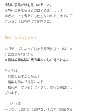
冷静に事実だけを見つめること。
妄想列車を走らせるのはやめましょう！
過ぎたことを考えても仕方ないので、未来のア
クションに目を向けて前向きに。
③小さな成功を増やす
ネガティブになってしまう原因のひとつは、自
分に自信がないから。
自信は成功体験の積み重ねでしか得られない！
たとえば、
・女性と話すことが苦手
→場数を踏んで得意になる！
　相席屋、マッチングアプリ、修行の場はいっ
ぱいある。
・コミュ障
→っていう言い訳に逃げない！まずは意識を変