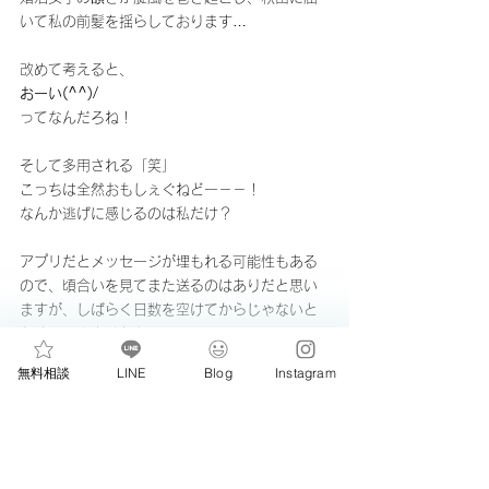
いて私の前髪を揺らしております…
改めて考えると、
おーい(^^)/
ってなんだろね！
そして多用される「笑」
こっちは全然おもしぇぐねどー－－！
なんか逃げに感じるのは私だけ？
アプリだとメッセージが埋もれる可能性もある
ので、頃合いを見てまた送るのはありだと思い
ますが、しばらく日数を空けてからじゃないと
危険…いや空けたとて…
無料相談
LINE
Blog
Instagram