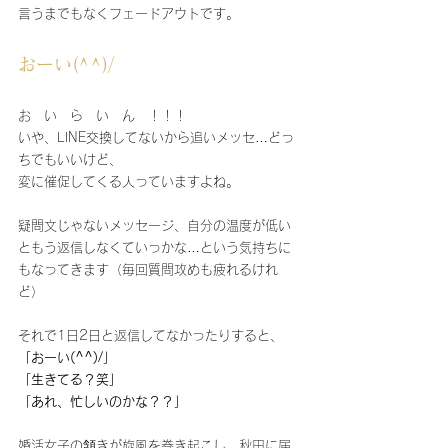
言うまでもなくフェードアウトです。
おーい(^^)/
お　い　ら　い　ん　！！！
いや、LINE交換してないから追いメッセ…どっ
ちでもいいけど、
変に催促してくる人っていますよね。
疑問文じゃないメッセージ、自分の温度が低い
ともう返信しなくていっかな…という気持ちに
もなってきます（毎回質問攻めも疲れるけれ
ど）
それで1日2日と返信してなかったりすると、
「おーい(^^)/」
「生きてる？笑」
「あれ、忙しいのかな？？」
婚活女子の頷きが旋風を巻き起こし、秋田に届