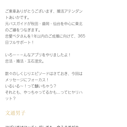
ご乗車ありがとうございます、婚活アテンダン
トあいかです。
元バスガイドが秋田・盛岡・仙台を中心に東北
のご縁をつなぎます。
恋愛ベタさんを1年以内のご成婚に向けて、365
日フルサポート！
いろー－－んなアプリをやりましたよ！
恋活・婚活・玉石混交。
数々のしくじりエピソードはさておき、今回は
メッセージにフォーカス！
いるいる～！って頷いちゃう？
それとも、やっちゃってるかも…ってヒヤリハ
ット？
文通男子