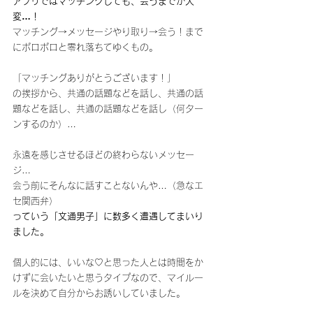
アプリではマッチングしても、会うまでが大
変…！
マッチング→メッセージやり取り→会う！まで
にポロポロと零れ落ちてゆくもの。
「マッチングありがとうございます！」
の挨拶から、共通の話題などを話し、共通の話
題などを話し、共通の話題などを話し（何ター
ンするのか）…
永遠を感じさせるほどの終わらないメッセー
ジ…
会う前にそんなに話すことないんや…（急なエ
セ関西弁）
っていう「文通男子」に数多く遭遇してまいり
ました。
個人的には、いいな♡と思った人とは時間をか
けずに会いたいと思うタイプなので、マイルー
ルを決めて自分からお誘いしていました。