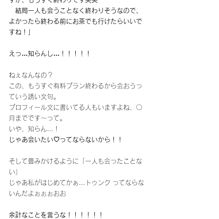
　結局一人も会うことなく終わりそうなので、
よかったら終わる前にお茶でも行けたらいいで
すね！」
えっ…知らんし…！！！！！
ねぇなんなの？
この、もうすぐ有料プラン終わるから会おうっ
ていう誘い文句。
プロフィール文に書いてる人もいますよね、〇
月までです～って。
いや、知らん…！
じゃあ会いたい♡ってならないから！！
そして畳みかけるように「一人も会ったことな
い」
じゃあ私がはじめてかぁ…トゥンク ってならな
いんだよぉぉぉおお
余計なことを言うな！！！！！！