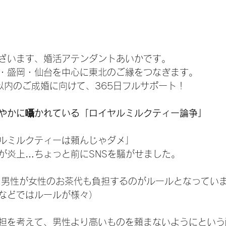
ざいます、婚活アテンダントあいかです。
・盛岡・仙台を中心に東北のご縁をつなぎます。
以内のご成婚に向けて、365日フルサポート！
やかに囁かれている「ロイヤルミルクティー論争」
ルミルクティーは頼んじゃダメ」
が炎上…ちょっと前にSNSを騒がせました。
は、男性が女性のお茶代も負担するのがルールとなってい
などではルールが様々）
担を考えて、男性より高いものを頼まないようにという