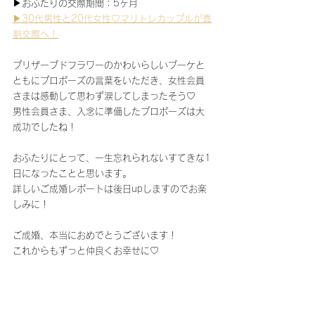
▶おふたりの交際期間：5ヶ月
▶30代男性と20代女性♡マリトレカップルが真
剣交際へ！
プリザーブドフラワーのかわいらしいブーケと
ともにプロポーズの言葉をいただき、女性会員
さまは感動して思わず涙してしまったそう♡
男性会員さま、入念に準備したプロポーズは大
成功でしたね！
おふたりにとって、一生忘れられないすてきな1
日になったことと思います。
詳しいご成婚レポートは後日upしますのでお楽
しみに！
ご成婚、本当におめでとうございます！
これからもずっと仲良くお幸せに♡